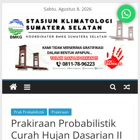
Skip
Sabtu, Agustus 8, 2026
to
content
Stasiun
Klimatologi
Sumatera
Selatan
Prak Probabilistik
Prakiraan
Koordinator
Prakiraan Probabilistik
BMKG
Sumatera
Curah Hujan Dasarian II
Selatan