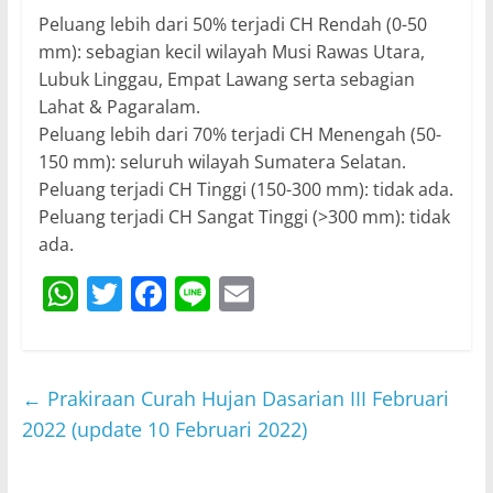
Peluang lebih dari 50% terjadi CH Rendah (0-50
mm): sebagian kecil wilayah Musi Rawas Utara,
Lubuk Linggau, Empat Lawang serta sebagian
Lahat & Pagaralam.
Peluang lebih dari 70% terjadi CH Menengah (50-
150 mm): seluruh wilayah Sumatera Selatan.
Peluang terjadi CH Tinggi (150-300 mm): tidak ada.
Peluang terjadi CH Sangat Tinggi (>300 mm): tidak
ada.
W
T
F
Li
E
h
w
a
n
m
at
itt
c
e
ai
s
er
e
l
←
Prakiraan Curah Hujan Dasarian III Februari
A
b
2022 (update 10 Februari 2022)
p
o