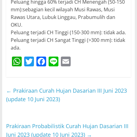
Peluang hingga 60% terjadi CH Menengah (50-150
mm):sebagian kecil wilayah Musi Rawas, Musi
Rawas Utara, Lubuk Linggau, Prabumulih dan
OKU.
Peluang terjadi CH Tinggi (150-300 mm): tidak ada.
Peluang terjadi CH Sangat Tinggi (>300 mm): tidak
ada.
W
T
F
Li
E
h
w
a
n
m
at
itt
c
e
ai
s
er
e
l
←
Prakiraan Curah Hujan Dasarian III Juni 2023
A
b
(update 10 Juni 2023)
p
o
p
o
Prakiraan Probabilistik Curah Hujan Dasarian III
k
Juni 2023 (update 10 Juni 2023)
→