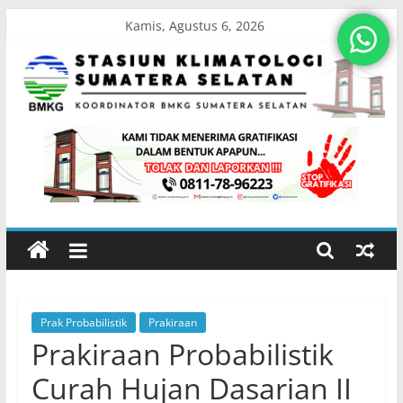
Skip
Kamis, Agustus 6, 2026
to
content
Stasiun
Klimatologi
Sumatera
Selatan
Prak Probabilistik
Prakiraan
Koordinator
Prakiraan Probabilistik
BMKG
Sumatera
Curah Hujan Dasarian II
Selatan