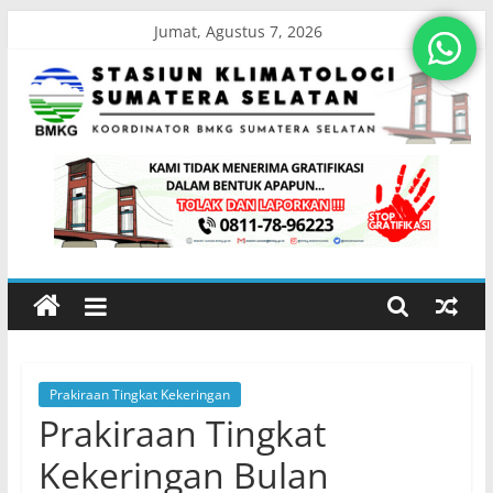
Skip
Jumat, Agustus 7, 2026
to
content
Stasiun
Klimatologi
Sumatera
Selatan
Prakiraan Tingkat Kekeringan
Koordinator
Prakiraan Tingkat
BMKG
Sumatera
Kekeringan Bulan
Selatan