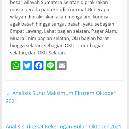
besar wilayah Sumatera Selatan diprakirakan
masih berada pada kondisi normal. Beberapa
wilayah diprakirakan akan mengalami kondisi
agak basah hingga sangat basah, yaitu sebagian
Empat Lawang, Lahat bagian selatan, Pagar Alam,
Muara Enim bagian selatan, Oku bagian barat
hingga selatan, sebagian OKU Timur bagian
selatan, dan OKU Selatan.
W
T
F
Li
E
h
w
a
n
m
at
itt
c
e
ai
s
er
e
l
←
Analisis Suhu Maksimum Ekstrem Oktober
A
b
2021
p
o
p
o
Analisis Tingkat Kekeringan Bulan Oktober 2021