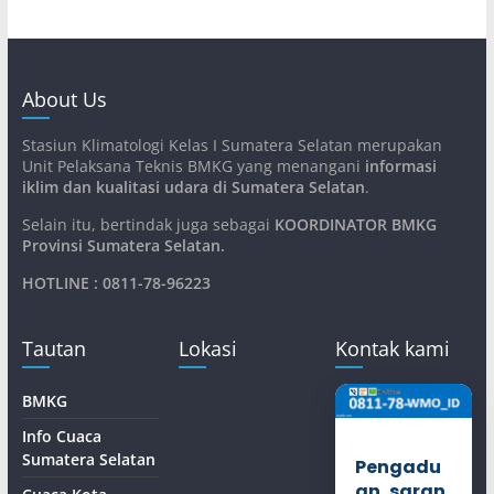
About Us
Stasiun Klimatologi Kelas I Sumatera Selatan merupakan
Unit Pelaksana Teknis BMKG yang menangani
informasi
iklim dan kualitasi udara di Sumatera Selatan
.
Selain itu, bertindak juga sebagai
KOORDINATOR BMKG
Provinsi Sumatera Selatan
.
HOTLINE : 0811-78-96223
Tautan
Lokasi
Kontak kami
BMKG
Info Cuaca
Sumatera Selatan
Pengadu
an, saran