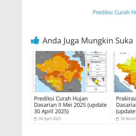
p
o
p
o
Prediksi Curah H
k
Anda Juga Mungkin Suka
Prediksi Curah Hujan
Prakira
Dasarian II Mei 2025 (update
Dasaria
30 April 2025)
(update
30 April 2025
30 Nove