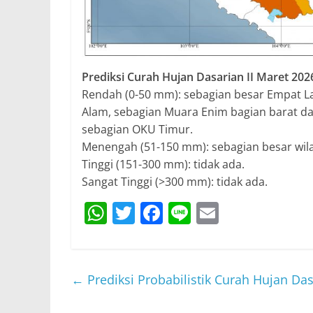
Prediksi Curah Hujan Dasarian II Maret 202
Rendah (0-50 mm): sebagian besar Empat La
Alam, sebagian Muara Enim bagian barat da
sebagian OKU Timur.
Menengah (51-150 mm): sebagian besar wil
Tinggi (151-300 mm): tidak ada.
Sangat Tinggi (>300 mm): tidak ada.
W
T
F
Li
E
h
w
a
n
m
at
itt
c
e
ai
s
er
e
l
←
Prediksi Probabilistik Curah Hujan Das
A
b