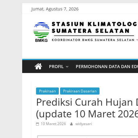
Skip
Jumat, Agustus 7, 2026
to
Stasiun
content
Klimatologi
Sumatera
PROFIL
PERMOHONAN DATA DAN ED
Selatan
Koordinator
Prakiraan
Prakiraan Dasarian
BMKG
Prediksi Curah Hujan 
Sumatera
(update 10 Maret 2026
Selatan
10 Maret 2026
widyasari