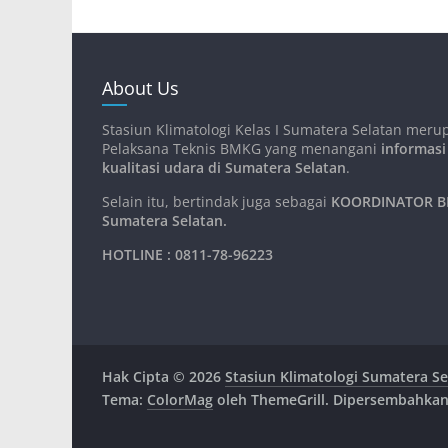
About Us
Stasiun Klimatologi Kelas I Sumatera Selatan meru
Pelaksana Teknis BMKG yang menangani
informasi
kualitasi udara di Sumatera Selatan
.
Selain itu, bertindak juga sebagai
KOORDINATOR BM
Sumatera Selatan
.
HOTLINE : 0811-78-96223
Hak Cipta © 2026
Stasiun Klimatologi Sumatera Se
Tema:
ColorMag
oleh ThemeGrill. Dipersembahka