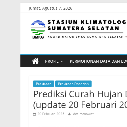
Skip
Jumat, Agustus 7, 2026
to
Stasiun
content
Klimatologi
Sumatera
PROFIL
PERMOHONAN DATA DAN ED
Selatan
Koordinator
Prakiraan
Prakiraan Dasarian
BMKG
Prediksi Curah Hujan D
Sumatera
(update 20 Februari 2
Selatan
20 Februari 2025
dwi ratnawati