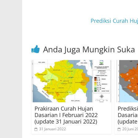
A
b
p
o
p
o
Prediksi Curah Hu
k
Anda Juga Mungkin Suka
Prakiraan Curah Hujan
Prediks
Dasarian I Februari 2022
Dasarian
(update 31 Januari 2022)
(update
31 Januari 2022
20 Juni 2