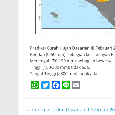
Prediksi Curah Hujan Dasarian III Februari 
Rendah (0-50 mm): sebagian kecil wilayah 
Menengah (50-150 mm): sebagian besar wil
Tinggi (150-300 mm): tidak ada.
Sangat Tinggi (>300 mm): tidak ada.
W
T
F
Li
E
h
w
a
n
m
at
itt
c
e
ai
s
er
e
l
←
Informasi Iklim Dasarian II Februari 2