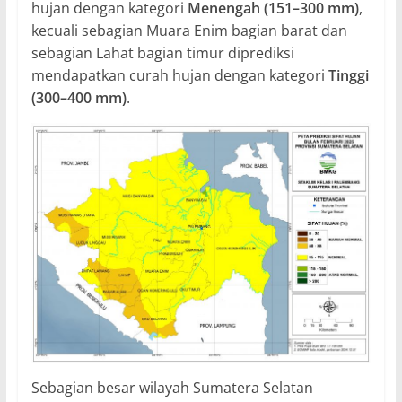
hujan dengan kategori
Menengah (151–300 mm)
,
kecuali sebagian Muara Enim bagian barat dan
sebagian Lahat bagian timur diprediksi
mendapatkan curah hujan dengan kategori
Tinggi
(300–400 mm)
.
Sebagian besar wilayah Sumatera Selatan