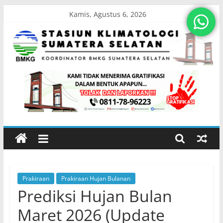
Skip
Kamis, Agustus 6, 2026
to
content
Stasiun
Klimatologi
Sumatera
Selatan
Prakiraan
Prakiraan Hujan Bulanan
Koordinator
Prediksi Hujan Bulan
BMKG
Sumatera
Maret 2026 (Update
Selatan