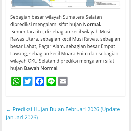
Sebagian besar wilayah Sumatera Selatan
diprediksi mengalami sifat hujan
Normal.
Sementara itu, di sebagian kecil wilayah Musi
Rawas Utara, sebagian kecil Musi Rawas, sebagian
besar Lahat, Pagar Alam, sebagian besar Empat
Lawang, sebagian kecil Muara Enim dan sebagian
wilayah OKU Selatan diprediksi mengalami sifat
hujan
Bawah Normal
.
W
T
F
Li
E
h
w
a
n
m
at
itt
c
e
ai
s
er
e
l
←
Prediksi Hujan Bulan Februari 2026 (Update
A
b
Januari 2026)
p
o