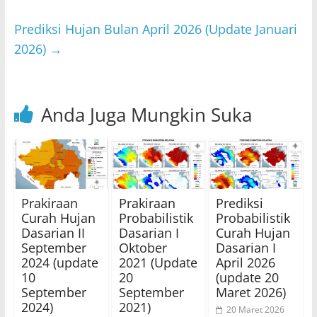
p
o
Prediksi Hujan Bulan April 2026 (Update Januari
k
2026)
→
Anda Juga Mungkin Suka
Prakiraan
Prakiraan
Prediksi
Curah Hujan
Probabilistik
Probabilistik
Dasarian II
Dasarian I
Curah Hujan
September
Oktober
Dasarian I
2024 (update
2021 (Update
April 2026
10
20
(update 20
September
September
Maret 2026)
2024)
2021)
20 Maret 2026