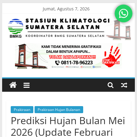
Skip
Jumat, Agustus 7, 2026
to
content
Stasiun
Klimatologi
Sumatera
Selatan
Prakiraan
Prakiraan Hujan Bulanan
Koordinator
Prediksi Hujan Bulan Mei
BMKG
Sumatera
2026 (Update Februari
Selatan