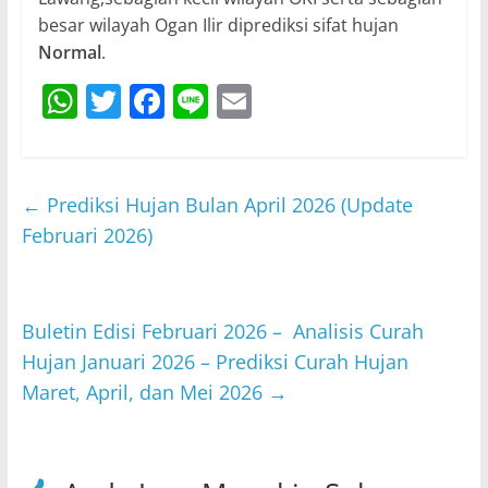
besar wilayah Ogan Ilir diprediksi sifat hujan
Normal
.
W
T
F
Li
E
h
w
a
n
m
at
itt
c
e
ai
s
er
e
l
←
Prediksi Hujan Bulan April 2026 (Update
A
b
Februari 2026)
p
o
p
o
Buletin Edisi Februari 2026 – Analisis Curah
k
Hujan Januari 2026 – Prediksi Curah Hujan
Maret, April, dan Mei 2026
→