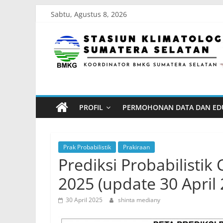
Skip
Sabtu, Agustus 8, 2026
to
Stasiun
content
Klimatologi
Sumatera
PROFIL
PERMOHONAN DATA DAN ED
Selatan
Koordinator
Prak Probabilistik
Prakiraan
BMKG
Prediksi Probabilistik
Sumatera
2025 (update 30 April 
Selatan
30 April 2025
shinta mediany