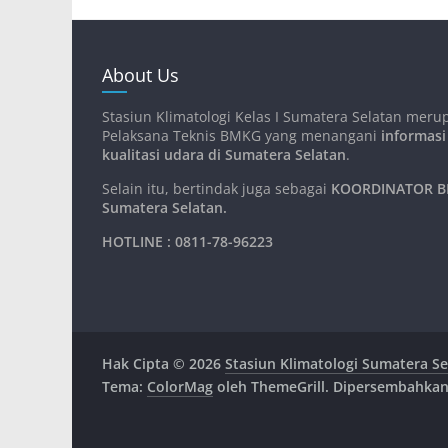
About Us
Stasiun Klimatologi Kelas I Sumatera Selatan meru
Pelaksana Teknis BMKG yang menangani
informasi
kualitasi udara di Sumatera Selatan
.
Selain itu, bertindak juga sebagai
KOORDINATOR BM
Sumatera Selatan
.
HOTLINE : 0811-78-96223
Hak Cipta © 2026
Stasiun Klimatologi Sumatera Se
Tema:
ColorMag
oleh ThemeGrill. Dipersembahka