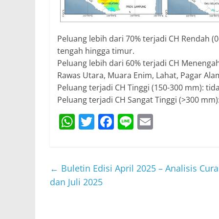
Peluang lebih dari 70% terjadi CH Rendah (
tengah hingga timur.
Peluang lebih dari 60% terjadi CH Menenga
Rawas Utara, Muara Enim, Lahat, Pagar Al
Peluang terjadi CH Tinggi (150-300 mm): tid
Peluang terjadi CH Sangat Tinggi (>300 mm):
W
T
F
Li
E
h
w
a
n
m
at
itt
c
e
ai
s
er
e
l
←
Buletin Edisi April 2025 – Analisis Cu
A
b
dan Juli 2025
p
o
p
o