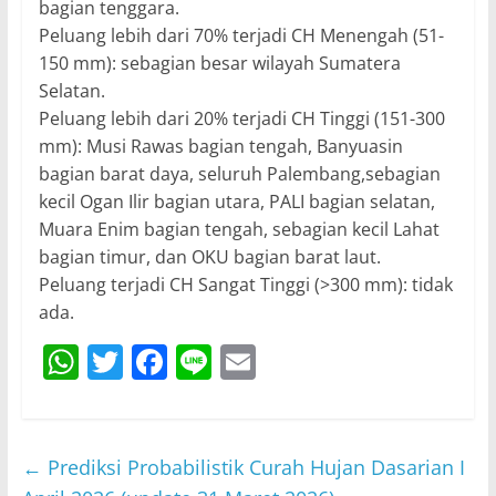
bagian tenggara.
Peluang lebih dari 70% terjadi CH Menengah (51-
150 mm): sebagian besar wilayah Sumatera
Selatan.
Peluang lebih dari 20% terjadi CH Tinggi (151-300
mm): Musi Rawas bagian tengah, Banyuasin
bagian barat daya, seluruh Palembang,sebagian
kecil Ogan Ilir bagian utara, PALI bagian selatan,
Muara Enim bagian tengah, sebagian kecil Lahat
bagian timur, dan OKU bagian barat laut.
Peluang terjadi CH Sangat Tinggi (>300 mm): tidak
ada.
W
T
F
Li
E
h
w
a
n
m
at
itt
c
e
ai
s
er
e
l
←
Prediksi Probabilistik Curah Hujan Dasarian I