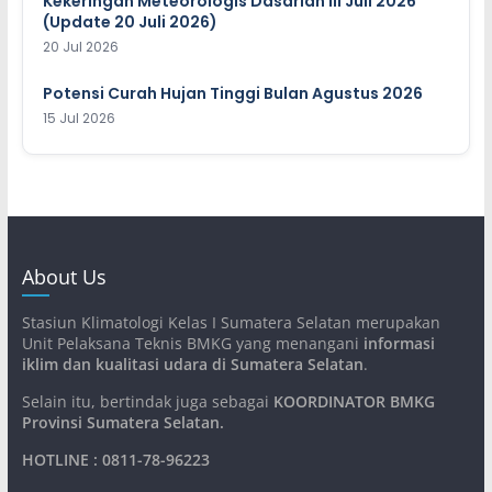
Kekeringan Meteorologis Dasarian III Juli 2026
(Update 20 Juli 2026)
20 Jul 2026
Potensi Curah Hujan Tinggi Bulan Agustus 2026
15 Jul 2026
About Us
Stasiun Klimatologi Kelas I Sumatera Selatan merupakan
Unit Pelaksana Teknis BMKG yang menangani
informasi
iklim dan kualitasi udara di Sumatera Selatan
.
Selain itu, bertindak juga sebagai
KOORDINATOR BMKG
Provinsi Sumatera Selatan
.
HOTLINE : 0811-78-96223