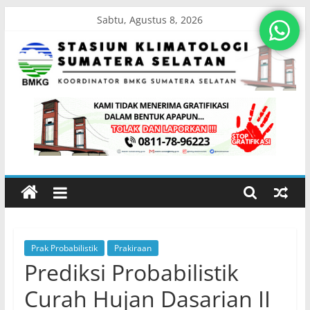
Skip
Sabtu, Agustus 8, 2026
to
content
Stasiun
Klimatologi
Sumatera
Selatan
Prak Probabilistik
Prakiraan
Koordinator
Prediksi Probabilistik
BMKG
Sumatera
Curah Hujan Dasarian II
Selatan