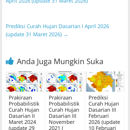
A
b
April 2026 (update 31 Maret 2026)
p
o
p
o
Prediksi Curah Hujan Dasarian I April 2026
k
(update 31 Maret 2026)
→
Anda Juga Mungkin Suka
Prakiraan
Prakiraan
Prediksi
Probabilistik
Probabilistik
Curah Hujan
Curah Hujan
Curah Hujan
Dasarian III
Dasarian II
Dasarian III
Februari
Maret 2024
November
2026 (update
(update 29
2021 (
10 Februari