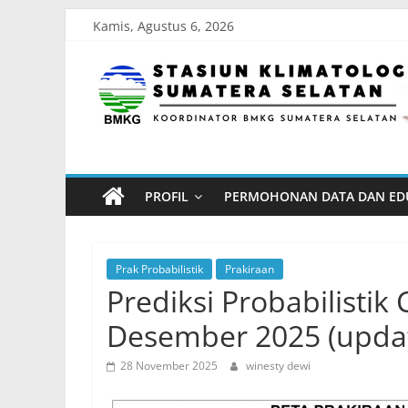
Skip
Kamis, Agustus 6, 2026
to
Stasiun
content
Klimatologi
Sumatera
PROFIL
PERMOHONAN DATA DAN ED
Selatan
Koordinator
Prak Probabilistik
Prakiraan
BMKG
Prediksi Probabilistik
Sumatera
Desember 2025 (upda
Selatan
28 November 2025
winesty dewi