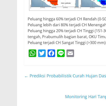
Peluang hingga 60% terjadi CH Rendah (0-5
Peluang lebih dari 80% terjadi CH Menenga
Peluang hingga 20% terjadi CH Tinggi (151-
tengah, Prabumulih bagian barat, OKU Timur
Peluang terjadi CH Sangat Tinggi (>300 mm):
W
T
F
Li
E
h
w
a
n
m
at
itt
c
e
ai
s
er
e
l
←
Prediksi Probabilistik Curah Hujan D
A
b
p
o
p
o
Monitoring Hari Ta