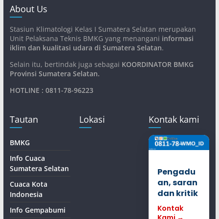
About Us
Stasiun Klimatologi Kelas I Sumatera Selatan merupakan
Unit Pelaksana Teknis BMKG yang menangani
informasi
iklim dan kualitasi udara di Sumatera Selatan
.
Selain itu, bertindak juga sebagai
KOORDINATOR BMKG
Provinsi Sumatera Selatan
.
HOTLINE : 0811-78-96223
Tautan
Lokasi
Kontak kami
BMKG
Info Cuaca
Sumatera Selatan
Pengadu
an, saran
Cuaca Kota
dan kritik
Indonesia
Kontak
Info Gempabumi
Kami →