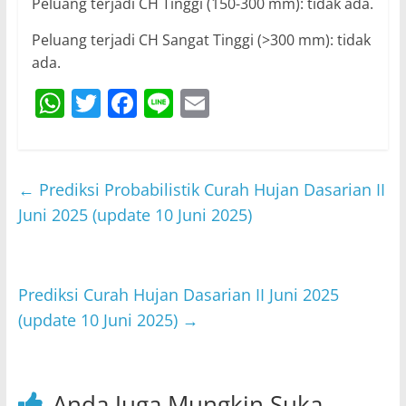
Peluang terjadi CH Tinggi (150-300 mm): tidak ada.
Peluang terjadi CH Sangat Tinggi (>300 mm): tidak
ada.
W
T
F
Li
E
h
w
a
n
m
at
itt
c
e
ai
s
er
e
l
←
Prediksi Probabilistik Curah Hujan Dasarian II
A
b
Juni 2025 (update 10 Juni 2025)
p
o
p
o
Prediksi Curah Hujan Dasarian II Juni 2025
k
(update 10 Juni 2025)
→
Anda Juga Mungkin Suka