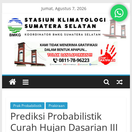
Skip
Jumat, Agustus 7, 2026
to
content
Stasiun
Klimatologi
Sumatera
Selatan
Prak Probabilistik
Prakiraan
Koordinator
Prediksi Probabilistik
BMKG
Sumatera
Curah Hujan Dasarian III
Selatan