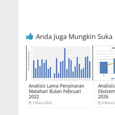
p
o
p
o
k
Anda Juga Mungkin Suka
Analisis Lama Penyinaran
Analis
Matahari Bulan Februari
Ekstrem
2022
2026
7 Maret 2022
6 Maret 