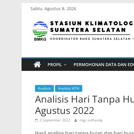
Skip
Sabtu, Agustus 8, 2026
to
Stasiun
content
Klimatologi
Sumatera
PROFIL
PERMOHONAN DATA DAN ED
Selatan
Koordinator
Analisis
Analisis HTH
BMKG
Analisis Hari Tanpa H
Sumatera
Agustus 2022
Selatan
2 September 2022
mgs zulfiandy
Hasil analisis hari tanpa hujan dan hari hu