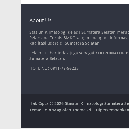
About Us
Stasiun Klimatologi Kelas I Sumatera Selatan meru
Pelaksana Teknis BMKG yang menangani
informasi
kualitasi udara di Sumatera Selatan
.
Selain itu, bertindak juga sebagai
KOORDINATOR BM
Sumatera Selatan
.
HOTLINE : 0811-78-96223
Hak Cipta © 2026
Stasiun Klimatologi Sumatera Se
Tema:
ColorMag
oleh ThemeGrill. Dipersembahka