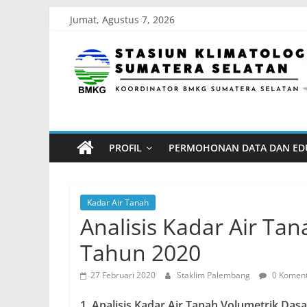
Skip
Jumat, Agustus 7, 2026
to
Stasiun
content
Klimatologi
Sumatera
PROFIL
PERMOHONAN DATA DAN ED
Selatan
Koordinator
Kadar Air Tanah
BMKG
Analisis Kadar Air Ta
Sumatera
Tahun 2020
Selatan
27 Februari 2020
Staklim Palembang
0 Komen
1. Analisis Kadar Air Tanah Volumetrik Dasa