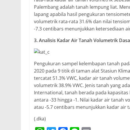
Palembang adalah tanah lempung liat. Menur
lapang apabila hasil pengukuran tensiometer 
volumetrik rata-rata 31.6% dan nilai tensiom
-7.3 centibars menunjukkan ketersediaan a
3. Analisis Kadar Air Tanah Volumetrik Dasar
Pengukuran sampel kelembapan tanah pada da
2020 pada 9 titik di taman alat Stasiun Kl
tercatat 51.3% VWC, kadar air tanah volume
volumetrik 38.9% VWC. Jenis tanah yang ada
International, tanah berada pada kapasitas
antara -33 hingga -1. Nilai kadar air tanah v
atau -5.7 centibars menunjukkan kadar air 
(.dka)