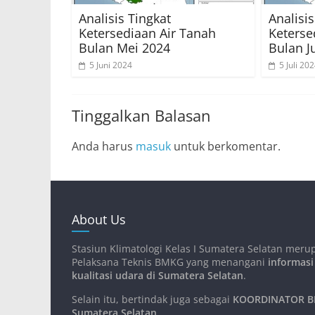
Analisis Tingkat
Analisis
Ketersediaan Air Tanah
Keterse
Bulan Mei 2024
Bulan J
5 Juni 2024
5 Juli 20
Tinggalkan Balasan
Anda harus
masuk
untuk berkomentar.
About Us
Stasiun Klimatologi Kelas I Sumatera Selatan meru
Pelaksana Teknis BMKG yang menangani
informasi
kualitasi udara di Sumatera Selatan
.
Selain itu, bertindak juga sebagai
KOORDINATOR BM
Sumatera Selatan
.