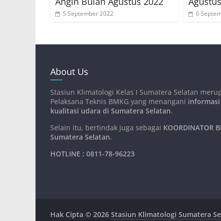
Angin Bulan Agustus 2022
Agustu
5 September 2022
6 Septe
About Us
Stasiun Klimatologi Kelas I Sumatera Selatan meru
Pelaksana Teknis BMKG yang menangani
informasi
kualitasi udara di Sumatera Selatan
.
Selain itu, bertindak juga sebagai
KOORDINATOR BM
Sumatera Selatan
.
HOTLINE : 0811-78-96223
Hak Cipta © 2026
Stasiun Klimatologi Sumatera Se