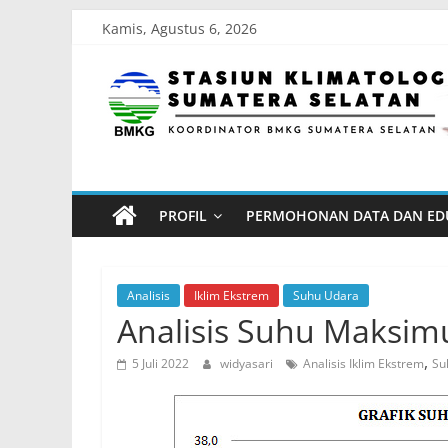
Skip
Kamis, Agustus 6, 2026
to
Stasiun
content
Klimatologi
Sumatera
PROFIL
PERMOHONAN DATA DAN ED
Selatan
Koordinator
Analisis
Iklim Ekstrem
Suhu Udara
BMKG
Analisis Suhu Maksim
Sumatera
,
5 Juli 2022
widyasari
Analisis Iklim Ekstrem
Su
Selatan