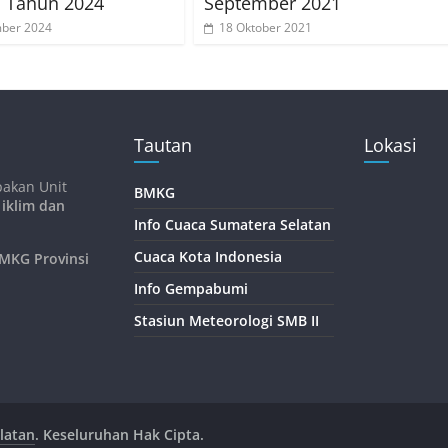
s Tahun 2024
September 2021
mber 2024
18 Oktober 2021
Tautan
Lokasi
pakan Unit
BMKG
 iklim dan
Info Cuaca Sumatera Selatan
Cuaca Kota Indonesia
KG Provinsi
Info Gempabumi
Stasiun Meteorologi SMB II
latan
. Keseluruhan Hak Cipta.