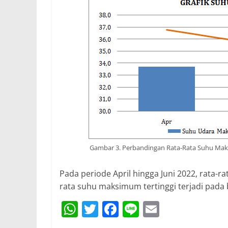
Gambar 3. Perbandingan Rata-Rata Suhu Maks
Pada periode April hingga Juni 2022, rata-
rata suhu maksimum tertinggi terjadi pada 
W
T
F
Li
E
h
w
a
n
m