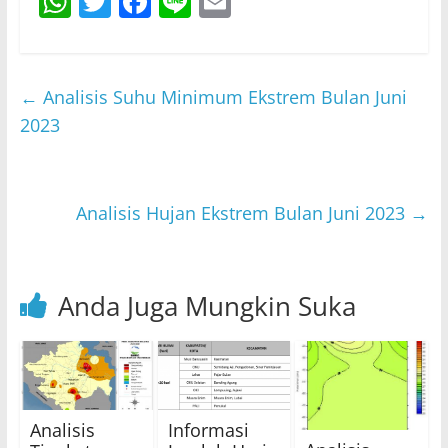
W
T
F
Li
E
h
w
a
n
m
at
itt
c
e
ai
s
er
e
l
←
Analisis Suhu Minimum Ekstrem Bulan Juni
A
b
2023
p
o
p
o
Analisis Hujan Ekstrem Bulan Juni 2023
→
k
Anda Juga Mungkin Suka
Analisis
Informasi