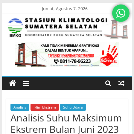
Skip
Jumat, Agustus 7, 2026
to
content
Stasiun
Klimatologi
Sumatera
Selatan
Analisis
Iklim Ekstrem
Suhu Udara
Koordinator
Analisis Suhu Maksimum
BMKG
Sumatera
Ekstrem Bulan Juni 2023
Selatan