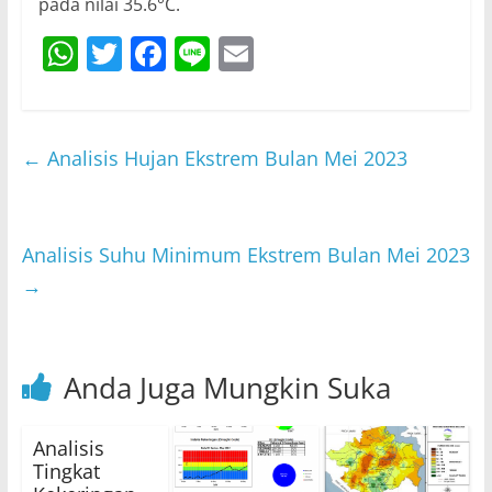
pada nilai 35.6°C.
W
T
F
Li
E
h
w
a
n
m
at
itt
c
e
ai
s
er
e
l
←
Analisis Hujan Ekstrem Bulan Mei 2023
A
b
p
o
p
o
Analisis Suhu Minimum Ekstrem Bulan Mei 2023
→
k
Anda Juga Mungkin Suka
Analisis
Tingkat