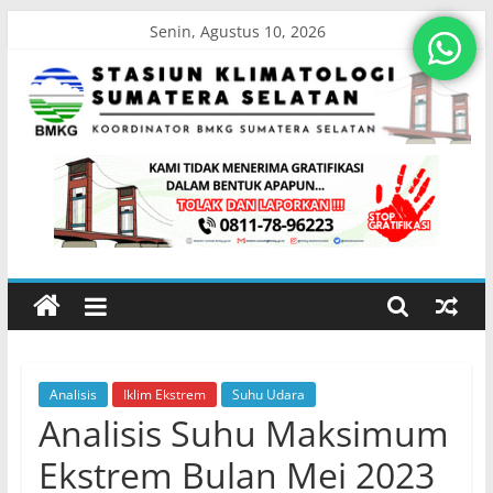
Skip
Senin, Agustus 10, 2026
to
content
Stasiun
Klimatologi
Sumatera
Selatan
Analisis
Iklim Ekstrem
Suhu Udara
Koordinator
Analisis Suhu Maksimum
BMKG
Sumatera
Ekstrem Bulan Mei 2023
Selatan