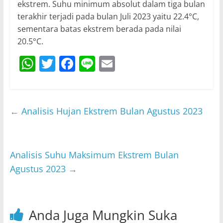
ekstrem. Suhu minimum absolut dalam tiga bulan
terakhir terjadi pada bulan Juli 2023 yaitu 22.4°C,
sementara batas ekstrem berada pada nilai
20.5°C.
W
T
F
Li
E
h
w
a
n
m
at
itt
c
e
ai
s
er
e
l
←
Analisis Hujan Ekstrem Bulan Agustus 2023
A
b
p
o
p
o
Analisis Suhu Maksimum Ekstrem Bulan
Agustus 2023
→
k
Anda Juga Mungkin Suka