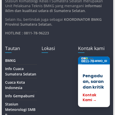
Stasiun Klimatologi Kelas I Sumatera Selatan merupakan
Unit Pelaksana Teknis BMKG yang menangani
informasi
iklim dan kualitasi udara di Sumatera Selatan
.
Selain itu, bertindak juga sebagai
KOORDINATOR BMKG
Provinsi Sumatera Selatan
.
HOTLINE : 0811-78-96223
Tautan
Lokasi
Kontak kami
BMKG
Info Cuaca
Sumatera Selatan
Pengadu
an, saran
Cuaca Kota
dan kritik
Indonesia
Kontak
Info Gempabumi
Kami →
Stasiun
Meteorologi SMB
II