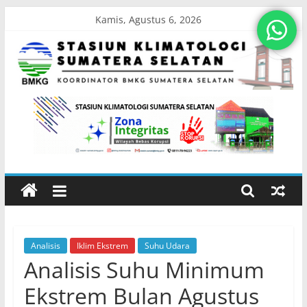
Skip
Kamis, Agustus 6, 2026
to
content
Stasiun
Klimatologi
Sumatera
Selatan
Analisis
Iklim Ekstrem
Suhu Udara
Koordinator
Analisis Suhu Minimum
BMKG
Sumatera
Ekstrem Bulan Agustus
Selatan