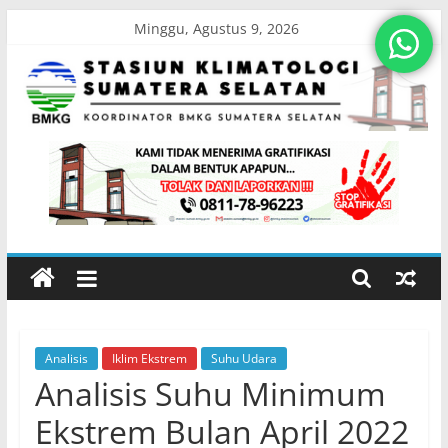
Skip
Minggu, Agustus 9, 2026
to
content
Stasiun
Klimatologi
Sumatera
Selatan
Analisis
Iklim Ekstrem
Suhu Udara
Koordinator
Analisis Suhu Minimum
BMKG
Sumatera
Ekstrem Bulan April 2022
Selatan