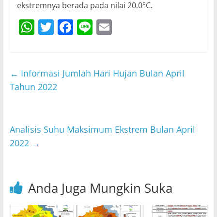
ekstremnya berada pada nilai 20.0°C.
W
T
F
Li
E
h
w
a
n
m
at
itt
c
e
ai
s
er
e
l
←
Informasi Jumlah Hari Hujan Bulan April
A
b
Tahun 2022
p
o
p
o
Analisis Suhu Maksimum Ekstrem Bulan April
k
2022
→
Anda Juga Mungkin Suka