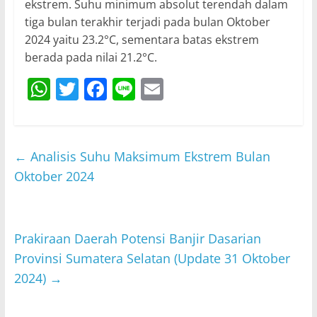
ekstrem. Suhu minimum absolut terendah dalam
tiga bulan terakhir terjadi pada bulan Oktober
2024 yaitu 23.2°C, sementara batas ekstrem
berada pada nilai 21.2°C.
W
T
F
Li
E
h
w
a
n
m
at
itt
c
e
ai
s
er
e
l
←
Analisis Suhu Maksimum Ekstrem Bulan
A
b
Oktober 2024
p
o
p
o
Prakiraan Daerah Potensi Banjir Dasarian
k
Provinsi Sumatera Selatan (Update 31 Oktober
2024)
→