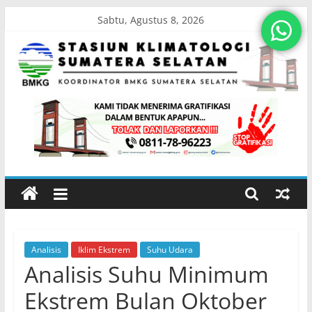
Skip
Sabtu, Agustus 8, 2026
to
content
Stasiun
Klimatologi
Sumatera
Selatan
Analisis
Iklim Ekstrem
Suhu Udara
Koordinator
Analisis Suhu Minimum
BMKG
Sumatera
Ekstrem Bulan Oktober
Selatan