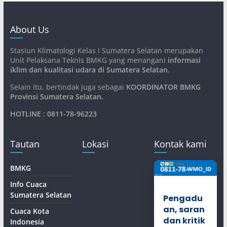
About Us
Stasiun Klimatologi Kelas I Sumatera Selatan merupakan
Unit Pelaksana Teknis BMKG yang menangani
informasi
iklim dan kualitasi udara di Sumatera Selatan
.
Selain itu, bertindak juga sebagai
KOORDINATOR BMKG
Provinsi Sumatera Selatan
.
HOTLINE : 0811-78-96223
Tautan
Lokasi
Kontak kami
BMKG
Info Cuaca
Sumatera Selatan
Pengadu
an, saran
Cuaca Kota
dan kritik
Indonesia