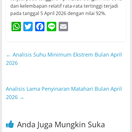
dan kelembapan relatif rata-rata tertinggi terjadi
pada tanggal 5 April 2026 dengan nilai 92%.
W
T
F
Li
E
h
w
a
n
m
at
itt
c
e
ai
s
er
e
l
←
Analisis Suhu Minimum Ekstrem Bulan April
A
b
2026
p
o
p
o
Analisis Lama Penyinaran Matahari Bulan April
k
2026
→
Anda Juga Mungkin Suka