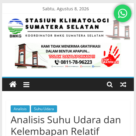
Skip
Sabtu, Agustus 8, 2026
to
content
Stasiun
Klimatologi
Sumatera
Selatan
Analisis
Suhu Udara
Koordinator
Analisis Suhu Udara dan
BMKG
Sumatera
Kelembapan Relatif
Selatan