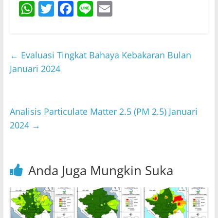
W
T
F
Li
E
h
w
a
n
m
at
itt
c
e
ai
s
er
e
l
←
Evaluasi Tingkat Bahaya Kebakaran Bulan
A
b
Januari 2024
p
o
p
o
Analisis Particulate Matter 2.5 (PM 2.5) Januari
k
2024
→
Anda Juga Mungkin Suka