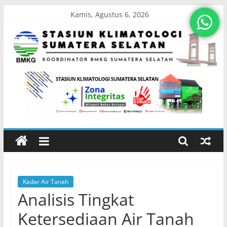
Skip
Kamis, Agustus 6, 2026
to
content
Stasiun
Klimatologi
Sumatera
Selatan
Kadar Air Tanah
Koordinator
Analisis Tingkat
BMKG
Sumatera
Ketersediaan Air Tanah
Selatan