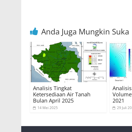
p
o
k
Anda Juga Mungkin Suka
Analisis Tingkat
Analisi
Ketersediaan Air Tanah
Volumet
Bulan April 2025
2021
14 Mei 2025
29 Juli 2