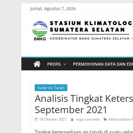
Skip
Jumat, Agustus 7, 2026
to
Stasiun
content
Klimatologi
Sumatera
PROFIL
PERMOHONAN DATA DAN ED
Selatan
Koordinator
Kadar Air Tanah
BMKG
Analisis Tingkat Kete
Sumatera
September 2021
Selatan
18 Oktober 2021
raga ramanda
Ketersediaan 
Tingkat ketersediaan air tanah di suatu wil