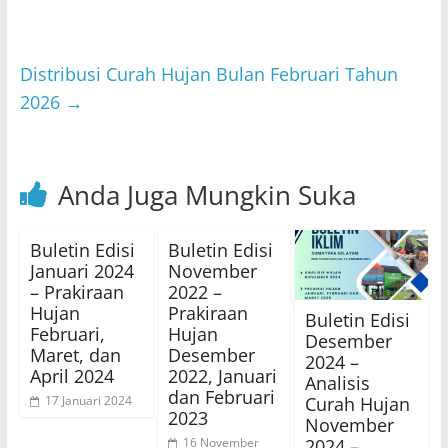
p
o
p
o
Distribusi Curah Hujan Bulan Februari Tahun
k
2026
→
Anda Juga Mungkin Suka
Buletin Edisi
Buletin Edisi
Januari 2024
November
– Prakiraan
2022 –
Hujan
Prakiraan
Buletin Edisi
Februari,
Hujan
Desember
Maret, dan
Desember
2024 –
April 2024
2022, Januari
Analisis
dan Februari
Curah Hujan
17 Januari 2024
2023
November
2024 –
16 November