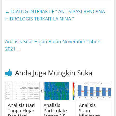
at
itt
c
e
ai
s
er
e
l
←
DIALOG INTERAKTIF ” ANTISIPASI BENCANA
A
b
HIDROLOGIS TERKAIT LA NINA “
p
o
p
o
Analisis Sifat Hujan Bulan November Tahun
k
2021
→
Anda Juga Mungkin Suka
Analisis Hari
Analisis
Analisis
Tanpa Hujan
Particulate
Suhu
Dan Hari
Matter 2.5
Minimum