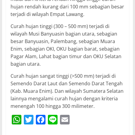
hujan rendah kurang dari 100 mm sebagian besar
terjadi di wilayah Empat Lawang.
Curah hujan tinggi (300 – 500 mm) terjadi di
wilayah Musi Banyuasin bagian utara, sebagian
besar Banyuasin, Palembang, sebagian Muara
Enim, sebagian OKI, OKU bagian barat, sebagian
Pagar Alam, Lahat bagian timur dan OKU Selatan
bagian utara.
Curah hujan sangat tinggi (>500 mm) terjadi di
Semendo Darat Laut dan Semendo Darat Tengah
(Kab. Muara Enim). Dan wilayah Sumatera Selatan
lainnya mengalami curah hujan dengan kriteria
menengah 100 hingga 300 milimeter.
W
T
F
Li
E
h
w
a
n
m