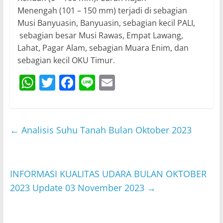
Menengah (101 – 150 mm) terjadi di sebagian
Musi Banyuasin, Banyuasin, sebagian kecil PALI,
sebagian besar Musi Rawas, Empat Lawang,
Lahat, Pagar Alam, sebagian Muara Enim, dan
sebagian kecil OKU Timur.
W
T
F
Li
E
h
w
a
n
m
at
itt
c
e
ai
s
er
e
l
←
Analisis Suhu Tanah Bulan Oktober 2023
A
b
p
o
p
o
INFORMASI KUALITAS UDARA BULAN OKTOBER
2023 Update 03 November 2023
→
k