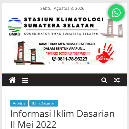
Skip
Sabtu, Agustus 8, 2026
to
content
Stasiun
Klimatologi
Sumatera
Selatan
Analisis
Iklim Dasarian
Koordinator
Informasi Iklim Dasarian
BMKG
Sumatera
II Mei 2022
Selatan