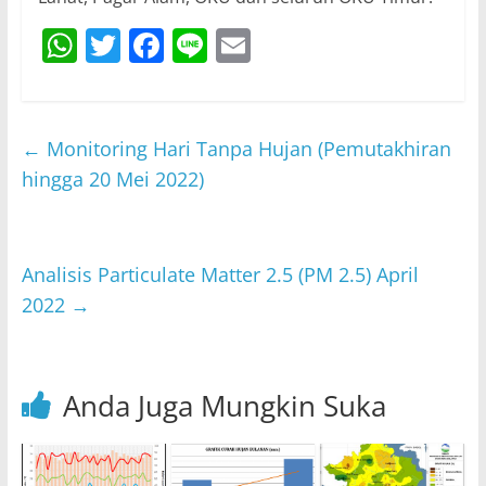
W
T
F
Li
E
h
w
a
n
m
at
itt
c
e
ai
s
er
e
l
←
Monitoring Hari Tanpa Hujan (Pemutakhiran
A
b
hingga 20 Mei 2022)
p
o
p
o
Analisis Particulate Matter 2.5 (PM 2.5) April
k
2022
→
Anda Juga Mungkin Suka