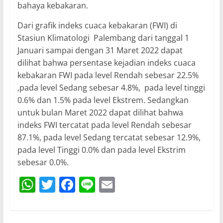
bahaya kebakaran.
Dari grafik indeks cuaca kebakaran (FWI) di
Stasiun Klimatologi Palembang dari tanggal 1
Januari sampai dengan 31 Maret 2022 dapat
dilihat bahwa persentase kejadian indeks cuaca
kebakaran FWI pada level Rendah sebesar 22.5%
,pada level Sedang sebesar 4.8%, pada level tinggi
0.6% dan 1.5% pada level Ekstrem. Sedangkan
untuk bulan Maret 2022 dapat dilihat bahwa
indeks FWI tercatat pada level Rendah sebesar
87.1%, pada level Sedang tercatat sebesar 12.9%,
pada level Tinggi 0.0% dan pada level Ekstrim
sebesar 0.0%.
W
T
F
Li
E
h
w
a
n
m
at
itt
c
e
ai