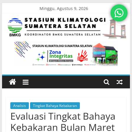
Skip
Minggu, Agustus 9, 2026
to
content
Stasiun
Klimatologi
Sumatera
Selatan
Analisis
Tingkat Bahaya Kebakaran
Koordinator
Evaluasi Tingkat Bahaya
BMKG
Sumatera
Kebakaran Bulan Maret
Selatan