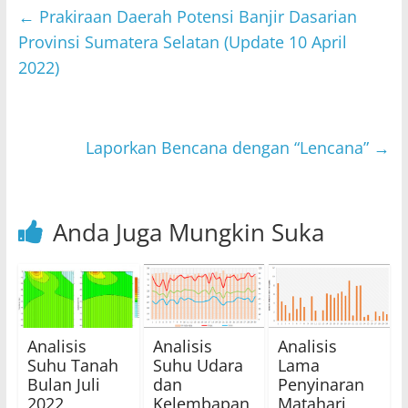
s
er
e
l
←
Prakiraan Daerah Potensi Banjir Dasarian
A
b
Provinsi Sumatera Selatan (Update 10 April
p
o
2022)
p
o
k
Laporkan Bencana dengan “Lencana”
→
Anda Juga Mungkin Suka
Analisis
Analisis
Analisis
Suhu Tanah
Suhu Udara
Lama
Bulan Juli
dan
Penyinaran
2022
Kelembapan
Matahari