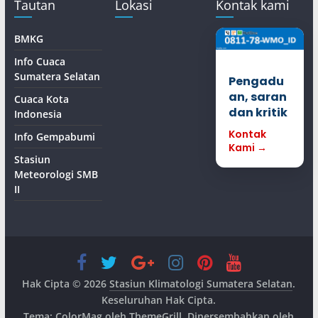
Tautan
Lokasi
Kontak kami
BMKG
Info Cuaca
Sumatera Selatan
Pengadu
an, saran
Cuaca Kota
dan kritik
Indonesia
Kontak
Info Gempabumi
Kami →
Stasiun
Meteorologi SMB
II
Hak Cipta © 2026
Stasiun Klimatologi Sumatera Selatan
.
Keseluruhan Hak Cipta.
Tema:
ColorMag
oleh ThemeGrill. Dipersembahkan oleh