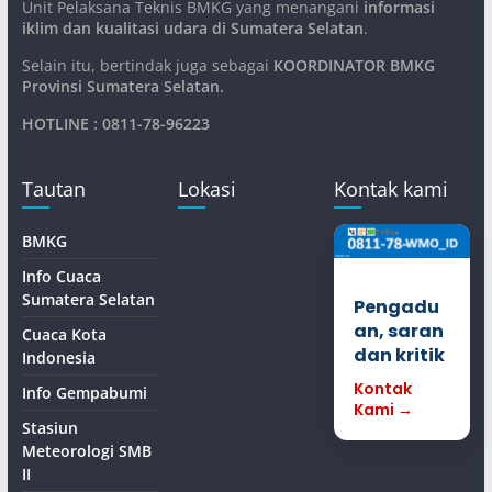
Unit Pelaksana Teknis BMKG yang menangani
informasi
iklim dan kualitasi udara di Sumatera Selatan
.
Selain itu, bertindak juga sebagai
KOORDINATOR BMKG
Provinsi Sumatera Selatan
.
HOTLINE : 0811-78-96223
Tautan
Lokasi
Kontak kami
BMKG
Info Cuaca
Sumatera Selatan
Pengadu
an, saran
Cuaca Kota
dan kritik
Indonesia
Kontak
Info Gempabumi
Kami →
Stasiun
Meteorologi SMB
II