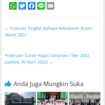
W
T
F
Li
E
h
w
a
n
m
at
itt
c
e
ai
s
er
e
l
←
Evaluasi Tingkat Bahaya Kebakaran Bulan
A
b
Maret 2022
p
o
p
o
Prakiraan Curah Hujan Dasarian I Mei 2022
k
(update 30 April 2022)
→
Anda Juga Mungkin Suka