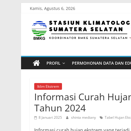
Skip
Kamis, Agustus 6, 2026
to
Stasiun
content
Klimatologi
Sumatera
PROFIL
PERMOHONAN DATA DAN ED
Selatan
Koordinator
Iklim Ekstrem
BMKG
Informasi Curah Huja
Sumatera
Tahun 2024
Selatan
8 Januari 2025
shinta mediany
Tabel Hujan Ek
Informasi curah hujan ekstrem yang terjad