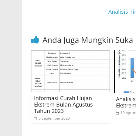
p
o
p
o
Analisis T
k
Anda Juga Mungkin Suka
Informasi Curah Hujan
Analis
Ekstrem Bulan Agustus
Ekstrem
Tahun 2023
19 Agust
6 September 2023