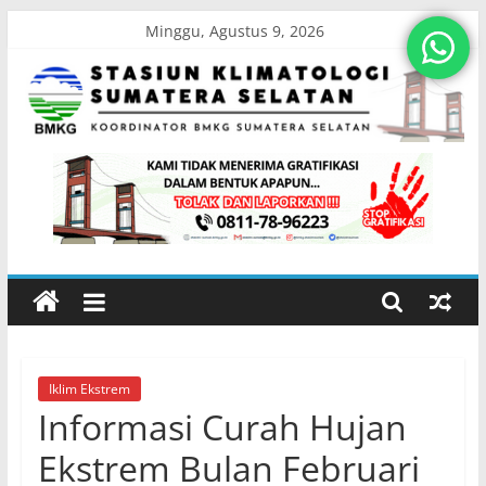
Skip
Minggu, Agustus 9, 2026
to
content
Stasiun
Klimatologi
Sumatera
Selatan
Iklim Ekstrem
Koordinator
Informasi Curah Hujan
BMKG
Sumatera
Ekstrem Bulan Februari
Selatan