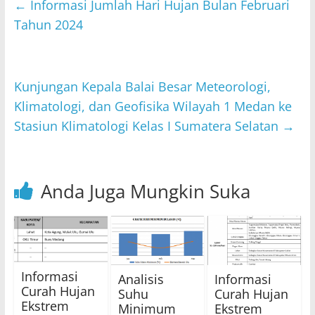
s
er
e
l
←
Informasi Jumlah Hari Hujan Bulan Februari
A
b
Tahun 2024
p
o
p
o
Kunjungan Kepala Balai Besar Meteorologi,
k
Klimatologi, dan Geofisika Wilayah 1 Medan ke
Stasiun Klimatologi Kelas I Sumatera Selatan
→
Anda Juga Mungkin Suka
Informasi
Analisis
Informasi
Curah Hujan
Suhu
Curah Hujan
Ekstrem
Minimum
Ekstrem