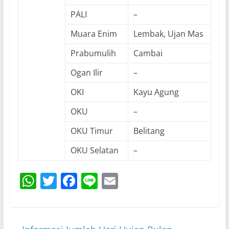
PALI
–
Muara Enim
Lembak, Ujan Mas
Prabumulih
Cambai
Ogan Ilir
–
OKI
Kayu Agung
OKU
–
OKU Timur
Belitang
OKU Selatan
–
W
T
F
Li
E
h
w
a
n
m
at
itt
c
e
ai