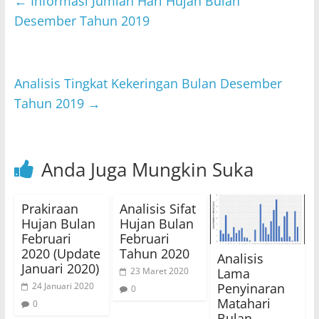
s
er
e
l
←
Informasi Jumlah Hari Hujan Bulan
A
b
Desember Tahun 2019
p
o
p
o
Analisis Tingkat Kekeringan Bulan Desember
k
Tahun 2019
→
Anda Juga Mungkin Suka
Prakiraan
Analisis Sifat
Hujan Bulan
Hujan Bulan
Februari
Februari
2020 (Update
Tahun 2020
Analisis
Januari 2020)
Lama
23 Maret 2020
Penyinaran
24 Januari 2020
0
Matahari
0
Bulan