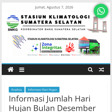
Skip
Jumat, Agustus 7, 2026
to
content
Stasiun
Klimatologi
Sumatera
Selatan
Analisis
Informasi Hari Hujan
Koordinator
Informasi Jumlah Hari
BMKG
Sumatera
Hujan Bulan Desember
Selatan