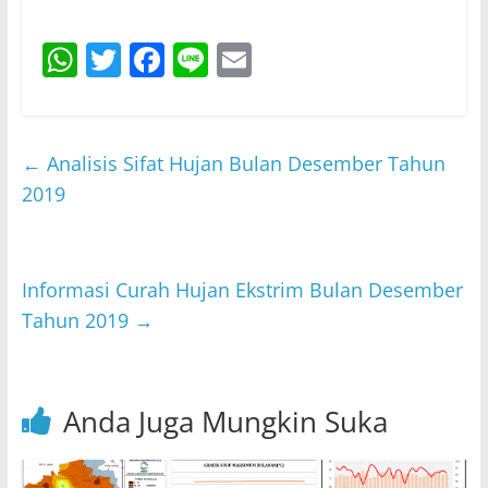
W
T
F
Li
E
h
w
a
n
m
at
itt
c
e
ai
s
er
e
l
←
Analisis Sifat Hujan Bulan Desember Tahun
A
b
2019
p
o
p
o
Informasi Curah Hujan Ekstrim Bulan Desember
k
Tahun 2019
→
Anda Juga Mungkin Suka