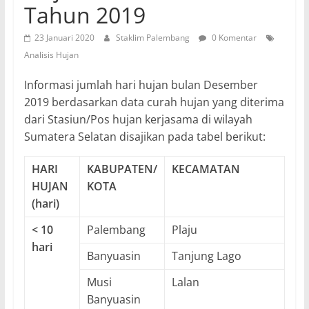
Tahun 2019
23 Januari 2020
Staklim Palembang
0 Komentar
Analisis Hujan
Informasi jumlah hari hujan bulan Desember
2019 berdasarkan data curah hujan yang diterima
dari Stasiun/Pos hujan kerjasama di wilayah
Sumatera Selatan disajikan pada tabel berikut:
HARI
K
ABUPATEN/
KECAMATAN
HUJAN
KOTA
(hari)
< 10
Palembang
Plaju
hari
Banyuasin
Tanjung Lago
Musi
Lalan
Banyuasin