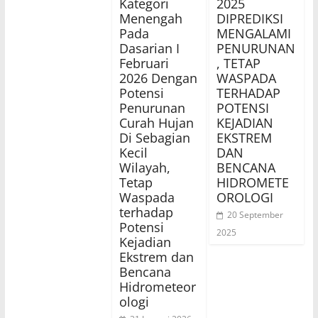
Kategori
2025
Menengah
DIPREDIKSI
Pada
MENGALAMI
Dasarian I
PENURUNAN
Februari
, TETAP
2026 Dengan
WASPADA
Potensi
TERHADAP
Penurunan
POTENSI
Curah Hujan
KEJADIAN
Di Sebagian
EKSTREM
Kecil
DAN
Wilayah,
BENCANA
Tetap
HIDROMETE
Waspada
OROLOGI
terhadap
20 September
Potensi
2025
Kejadian
Ekstrem dan
Bencana
Hidrometeor
ologi