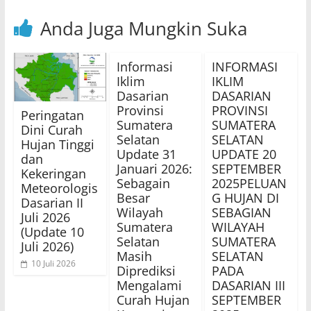
Anda Juga Mungkin Suka
Informasi
INFORMASI
Iklim
IKLIM
Dasarian
DASARIAN
Provinsi
PROVINSI
Peringatan
Sumatera
SUMATERA
Dini Curah
Selatan
SELATAN
Hujan Tinggi
Update 31
UPDATE 20
dan
Januari 2026:
SEPTEMBER
Kekeringan
Sebagain
2025PELUAN
Meteorologis
Besar
G HUJAN DI
Dasarian II
Wilayah
SEBAGIAN
Juli 2026
Sumatera
WILAYAH
(Update 10
Selatan
SUMATERA
Juli 2026)
Masih
SELATAN
10 Juli 2026
Diprediksi
PADA
Mengalami
DASARIAN III
Curah Hujan
SEPTEMBER