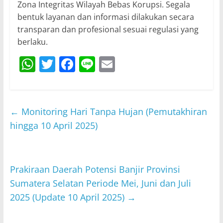
Zona Integritas Wilayah Bebas Korupsi. Segala
bentuk layanan dan informasi dilakukan secara
transparan dan profesional sesuai regulasi yang
berlaku.
W
T
F
Li
E
h
w
a
n
m
at
itt
c
e
ai
s
er
e
l
←
Monitoring Hari Tanpa Hujan (Pemutakhiran
A
b
hingga 10 April 2025)
p
o
p
o
Prakiraan Daerah Potensi Banjir Provinsi
k
Sumatera Selatan Periode Mei, Juni dan Juli
2025 (Update 10 April 2025)
→