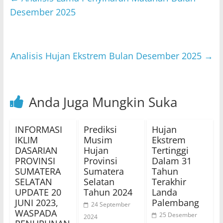
A
b
Desember 2025
p
o
p
o
Analisis Hujan Ekstrem Bulan Desember 2025
→
k
Anda Juga Mungkin Suka
INFORMASI
Prediksi
Hujan
IKLIM
Musim
Ekstrem
DASARIAN
Hujan
Tertinggi
PROVINSI
Provinsi
Dalam 31
SUMATERA
Sumatera
Tahun
SELATAN
Selatan
Terakhir
UPDATE 20
Tahun 2024
Landa
JUNI 2023,
Palembang
24 September
WASPADA
25 Desember
2024