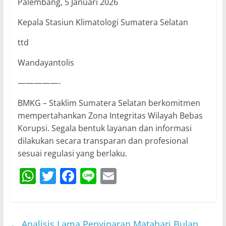
Palembang, 5 Januari 2026
Kepala Stasiun Klimatologi Sumatera Selatan
ttd
Wandayantolis
—————-
BMKG – Staklim Sumatera Selatan berkomitmen
mempertahankan Zona Integritas Wilayah Bebas
Korupsi. Segala bentuk layanan dan informasi
dilakukan secara transparan dan profesional
sesuai regulasi yang berlaku.
W
T
F
Li
E
h
w
a
n
m
at
itt
c
e
ai
s
er
e
l
←
Analisis Lama Penyinaran Matahari Bulan