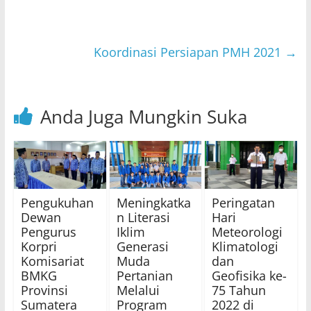
p
o
k
Koordinasi Persiapan PMH 2021
→
Anda Juga Mungkin Suka
Pengukuhan
Meningkatka
Peringatan
Dewan
n Literasi
Hari
Pengurus
Iklim
Meteorologi
Korpri
Generasi
Klimatologi
Komisariat
Muda
dan
BMKG
Pertanian
Geofisika ke-
Provinsi
Melalui
75 Tahun
Sumatera
Program
2022 di