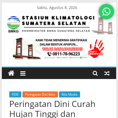
Skip
Sabtu, Agustus 8, 2026
to
content
Stasiun
Klimatologi
Sumatera
Selatan
PDIE
Peringatan Dini Iklim
Rilis Media
Koordinator
Peringatan Dini Curah
BMKG
Sumatera
Hujan Tinggi dan
Selatan