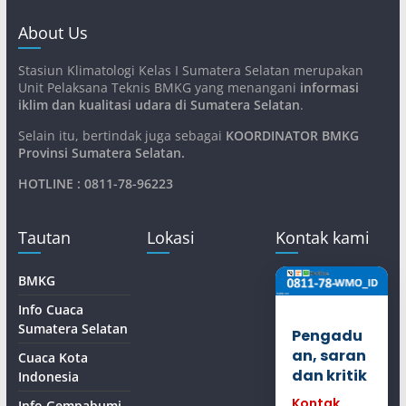
About Us
Stasiun Klimatologi Kelas I Sumatera Selatan merupakan
Unit Pelaksana Teknis BMKG yang menangani
informasi
iklim dan kualitasi udara di Sumatera Selatan
.
Selain itu, bertindak juga sebagai
KOORDINATOR BMKG
Provinsi Sumatera Selatan
.
HOTLINE : 0811-78-96223
Tautan
Lokasi
Kontak kami
BMKG
Info Cuaca
Sumatera Selatan
Pengadu
an, saran
Cuaca Kota
dan kritik
Indonesia
Kontak
Info Gempabumi