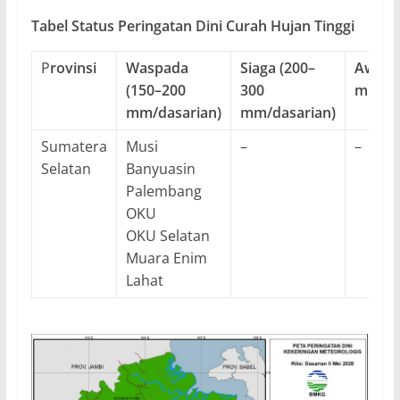
Tabel Status Peringatan Dini Curah Hujan Tinggi
P
rovinsi
Waspada
Siaga (200–
Awas 
(150
–
200
300
mm/da
mm/dasarian)
mm/dasarian)
Sumatera
Musi
–
–
Selatan
Banyuasin
Palembang
OKU
OKU Selatan
Muara Enim
Lahat