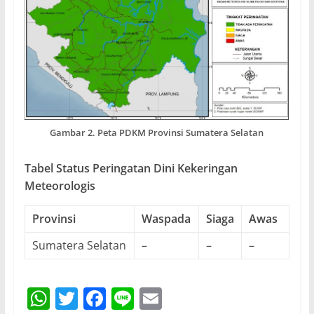
Gambar 2. Peta PDKM Provinsi Sumatera Selatan
Tabel Status Peringatan Dini Kekeringan
Meteorologis
Provinsi
Waspada
Siaga
Awas
Sumatera Selatan
–
–
–
W
T
F
Li
E