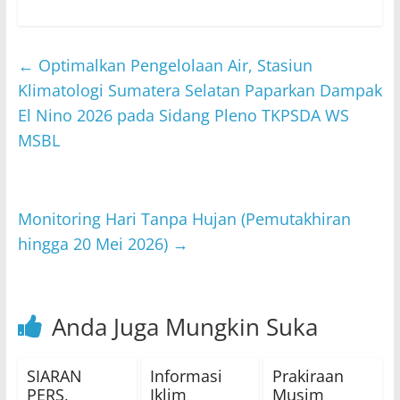
h
w
a
n
m
at
itt
c
e
ai
s
er
e
l
←
Optimalkan Pengelolaan Air, Stasiun
A
b
Klimatologi Sumatera Selatan Paparkan Dampak
p
o
El Nino 2026 pada Sidang Pleno TKPSDA WS
MSBL
p
o
k
Monitoring Hari Tanpa Hujan (Pemutakhiran
hingga 20 Mei 2026)
→
Anda Juga Mungkin Suka
SIARAN
Informasi
Prakiraan
PERS,
Iklim
Musim