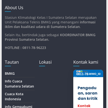
About Us
Stasiun Klimatologi Kelas I Sumatera Selatan merupakan
Unit Pelaksana Teknis BMKG yang menangani
informasi
iklim dan kualitasi udara di Sumatera Selatan
.
Selain itu, bertindak juga sebagai
KOORDINATOR BMKG
Provinsi Sumatera Selatan
.
HOTLINE : 0811-78-96223
Tautan
Lokasi
Kontak kami
BMKG
Info Cuaca
Sumatera Selatan
Pengadu
an, saran
Cuaca Kota
dan kritik
Indonesia
Kontak
Info Gempabumi