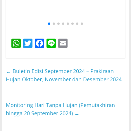
W
T
F
Li
E
h
w
a
n
m
at
itt
c
e
ai
s
er
e
l
←
Buletin Edisi September 2024 – Prakiraan
A
b
Hujan Oktober, November dan Desember 2024
p
o
p
o
Monitoring Hari Tanpa Hujan (Pemutakhiran
k
hingga 20 September 2024)
→