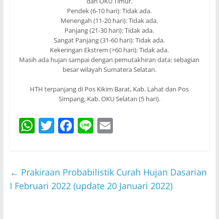
dan OKU Timur.
Pendek (6-10 hari): Tidak ada.
Menengah (11-20 hari): Tidak ada.
Panjang (21-30 hari): Tidak ada.
Sangat Panjang (31-60 hari): Tidak ada.
Kekeringan Ekstrem (>60 hari): Tidak ada.
Masih ada hujan sampai dengan pemutakhiran data: sebagian
besar wilayah Sumatera Selatan.
HTH terpanjang di Pos Kikim Barat, Kab. Lahat dan Pos
Simpang, Kab. OKU Selatan (5 hari).
W
T
F
Li
E
h
w
a
n
m
at
itt
c
e
ai
s
er
e
l
←
Prakiraan Probabilistik Curah Hujan Dasarian
A
b
I Februari 2022 (update 20 Januari 2022)
p
o