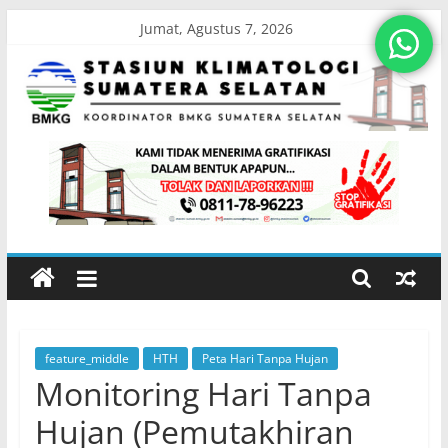
Skip
Jumat, Agustus 7, 2026
to
content
Stasiun
Klimatologi
Sumatera
Selatan
feature_middle
HTH
Peta Hari Tanpa Hujan
Koordinator
Monitoring Hari Tanpa
BMKG
Sumatera
Hujan (Pemutakhiran
Selatan