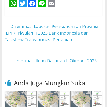
W
T
F
Li
E
h
w
a
n
m
at
itt
c
e
ai
s
er
e
l
←
Diseminasi Laporan Perekonomian Provinsi
A
b
(LPP) Triwulan II 2023 Bank Indonesia dan
p
o
Talkshow Transformasi Pertanian
p
o
k
Informasi Iklim Dasarian II Oktober 2023
→
Anda Juga Mungkin Suka