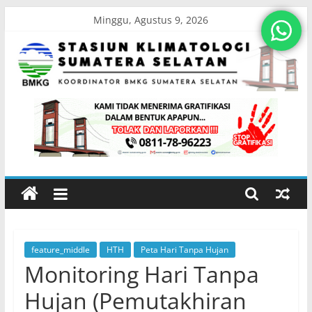
Skip
Minggu, Agustus 9, 2026
to
content
Stasiun
Klimatologi
Sumatera
Selatan
feature_middle
HTH
Peta Hari Tanpa Hujan
Koordinator
Monitoring Hari Tanpa
BMKG
Sumatera
Hujan (Pemutakhiran
Selatan