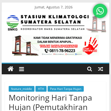
Skip
Jumat, Agustus 7, 2026
to
content
Stasiun
Klimatologi
Sumatera
Selatan
feature_middle
HTH
Peta Hari Tanpa Hujan
Koordinator
Monitoring Hari Tanpa
BMKG
Sumatera
Hujan (Pemutakhiran
Selatan