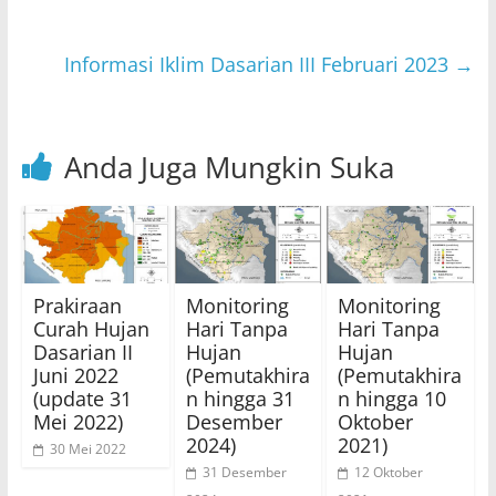
A
b
p
o
p
o
Informasi Iklim Dasarian III Februari 2023
→
k
Anda Juga Mungkin Suka
Prakiraan
Monitoring
Monitoring
Curah Hujan
Hari Tanpa
Hari Tanpa
Dasarian II
Hujan
Hujan
Juni 2022
(Pemutakhira
(Pemutakhira
(update 31
n hingga 31
n hingga 10
Mei 2022)
Desember
Oktober
2024)
2021)
30 Mei 2022
31 Desember
12 Oktober