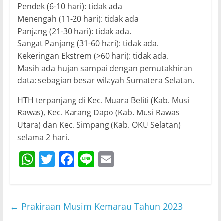
Pendek (6-10 hari): tidak ada
Menengah (11-20 hari): tidak ada
Panjang (21-30 hari): tidak ada.
Sangat Panjang (31-60 hari): tidak ada.
Kekeringan Ekstrem (>60 hari): tidak ada.
Masih ada hujan sampai dengan pemutakhiran
data: sebagian besar wilayah Sumatera Selatan.
HTH terpanjang di Kec. Muara Beliti (Kab. Musi
Rawas), Kec. Karang Dapo (Kab. Musi Rawas
Utara) dan Kec. Simpang (Kab. OKU Selatan)
selama 2 hari.
W
T
F
Li
E
h
w
a
n
m
at
itt
c
e
ai
s
er
e
l
←
Prakiraan Musim Kemarau Tahun 2023