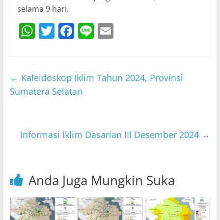
selama 9 hari.
W
T
F
Li
E
h
w
a
n
m
at
itt
c
e
ai
s
er
e
l
←
Kaleidoskop Iklim Tahun 2024, Provinsi
A
b
Sumatera Selatan
p
o
p
o
Informasi Iklim Dasarian III Desember 2024
→
k
Anda Juga Mungkin Suka