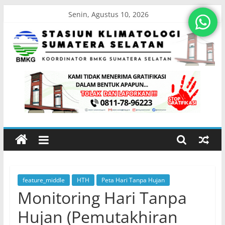
Skip
Senin, Agustus 10, 2026
to
content
Stasiun
Klimatologi
Sumatera
Selatan
feature_middle
HTH
Peta Hari Tanpa Hujan
Koordinator
Monitoring Hari Tanpa
BMKG
Sumatera
Hujan (Pemutakhiran
Selatan