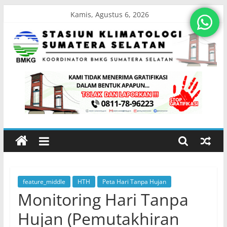
Skip
Kamis, Agustus 6, 2026
to
content
Stasiun
Klimatologi
Sumatera
Selatan
feature_middle
HTH
Peta Hari Tanpa Hujan
Koordinator
Monitoring Hari Tanpa
BMKG
Sumatera
Hujan (Pemutakhiran
Selatan