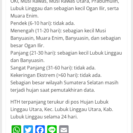
OKI, Musi Rawas, Musi Rawas Utara, Prabumulih,
Lubuk Linggau dan sebagian kecil Ogan Ilir, serta
Muara Enim.
Pendek (6-10 hari): tidak ada.
Menengah (11-20 hari): sebagian kecil Musi
Banyuasin, Muara Enim, Banyuasin, dan sebagian
besar Ogan Ilir.
Panjang (21-30 hari): sebagian kecil Lubuk Linggau
dan Banyuasin.
Sangat Panjang (31-60 hari): tidak ada.
Kekeringan Ekstrem (>60 hari): tidak ada.
Sebagian besar wilayah Sumatera Selatan masih
terjadi hujan saat pemutakhiran data.
HTH terpanjang terukur di pos Hujan Lubuk
Linggau Utara, Kec. Lubuk Linggau Utara, Kab.
Lubuk Linggau selama 24 hari.
W
T
F
Li
E