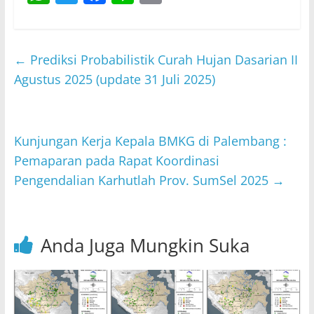
h
w
a
n
m
at
itt
c
e
ai
s
er
e
l
←
Prediksi Probabilistik Curah Hujan Dasarian II
A
b
Agustus 2025 (update 31 Juli 2025)
p
o
p
o
Kunjungan Kerja Kepala BMKG di Palembang :
k
Pemaparan pada Rapat Koordinasi
Pengendalian Karhutlah Prov. SumSel 2025
→
Anda Juga Mungkin Suka