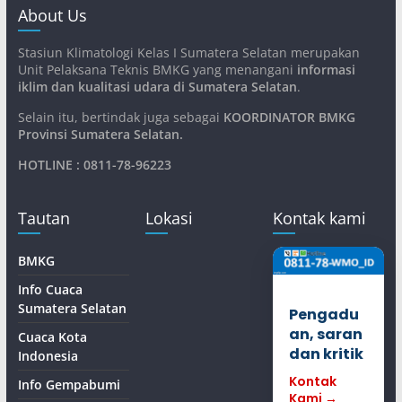
About Us
Stasiun Klimatologi Kelas I Sumatera Selatan merupakan
Unit Pelaksana Teknis BMKG yang menangani
informasi
iklim dan kualitasi udara di Sumatera Selatan
.
Selain itu, bertindak juga sebagai
KOORDINATOR BMKG
Provinsi Sumatera Selatan
.
HOTLINE : 0811-78-96223
Tautan
Lokasi
Kontak kami
BMKG
Info Cuaca
Sumatera Selatan
Pengadu
an, saran
Cuaca Kota
dan kritik
Indonesia
Kontak
Info Gempabumi
Kami →