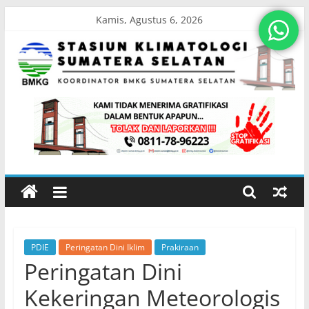
Skip
Kamis, Agustus 6, 2026
to
content
Stasiun
Klimatologi
Sumatera
Selatan
PDIE
Peringatan Dini Iklim
Prakiraan
Koordinator
Peringatan Dini
BMKG
Sumatera
Kekeringan Meteorologis
Selatan