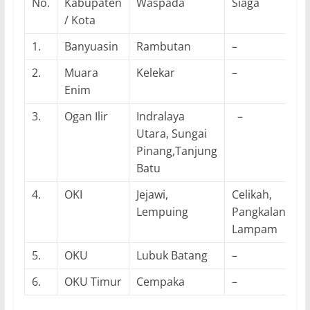
No.
Kabupaten
Waspada
Siaga
A
/ Kota
1.
Banyuasin
Rambutan
–
–
2.
Muara
Kelekar
–
–
Enim
3.
Ogan Ilir
Indralaya
–
Utara, Sungai
Pinang,Tanjung
Batu
4.
OKI
Jejawi,
Celikah,
–
Lempuing
Pangkalan
Lampam
5.
OKU
Lubuk Batang
–
–
6.
OKU Timur
Cempaka
–
–