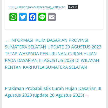
PDIE_Kekeringan-Meteorologi_210823-1
Unduh
W
T
F
Li
E
h
w
a
n
m
at
itt
c
e
ai
s
er
e
l
←
INFORMASI IKLIM DASARIAN PROVINSI
A
b
SUMATERA SELATAN UPDATE 20 AGUSTUS 2023
p
o
TETAP WASPADA PENURUNAN CURAH HUJAN
PADA DASARIAN III AGUSTUS 2023 DI WILAYAH
p
o
RENTAN KARHUTLA SUMATERA SELATAN
k
Prakiraan Probabilistik Curah Hujan Dasarian III
Agustus 2023 (update 20 Agustus 2023)
→