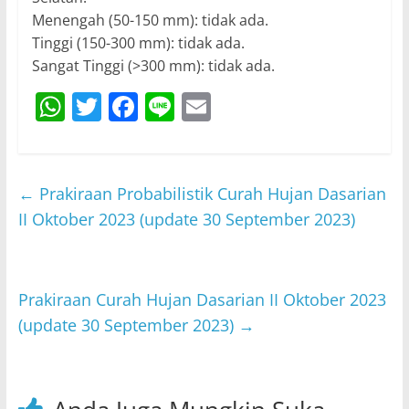
Menengah (50-150 mm): tidak ada.
Tinggi (150-300 mm): tidak ada.
Sangat Tinggi (>300 mm): tidak ada.
W
T
F
Li
E
h
w
a
n
m
at
itt
c
e
ai
s
er
e
l
←
Prakiraan Probabilistik Curah Hujan Dasarian
A
b
II Oktober 2023 (update 30 September 2023)
p
o
p
o
Prakiraan Curah Hujan Dasarian II Oktober 2023
k
(update 30 September 2023)
→