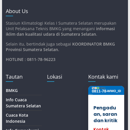
About Us
Stasiun Klimatologi Kelas I Sumatera Selatan merupakan
Unit Pelaksana Teknis BMKG yang menangani
informasi
iklim dan kualitasi udara di Sumatera Selatan
.
Selain itu, bertindak juga sebagai
KOORDINATOR BMKG
Provinsi Sumatera Selatan
.
HOTLINE : 0811-78-96223
Tautan
Lokasi
Kontak kami
BMKG
Info Cuaca
Sumatera Selatan
Pengadu
an, saran
Cuaca Kota
dan kritik
Indonesia
Kontak