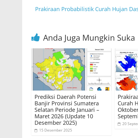
p
o
p
o
Prakiraan Probabilistik Curah Hujan D
k
Anda Juga Mungkin Suka
Prediksi Daerah Potensi
Prakira
Banjir Provinsi Sumatera
Curah H
Selatan Periode Januari –
Oktober
Maret 2026 (Update 10
Septem
Desember 2025)
20 Sept
15 Desember 2025