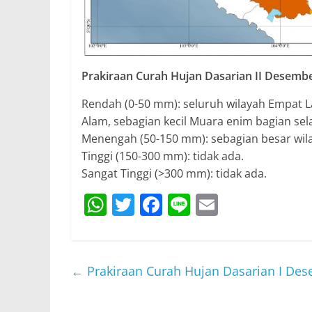
Prakiraan Curah Hujan Dasarian II Desemb
Rendah (0-50 mm): seluruh wilayah Empat La
Alam, sebagian kecil Muara enim bagian sel
Menengah (50-150 mm): sebagian besar wil
Tinggi (150-300 mm): tidak ada.
Sangat Tinggi (>300 mm): tidak ada.
W
T
F
Li
E
h
w
a
n
m
at
itt
c
e
ai
s
er
e
l
←
Prakiraan Curah Hujan Dasarian I De
A
b