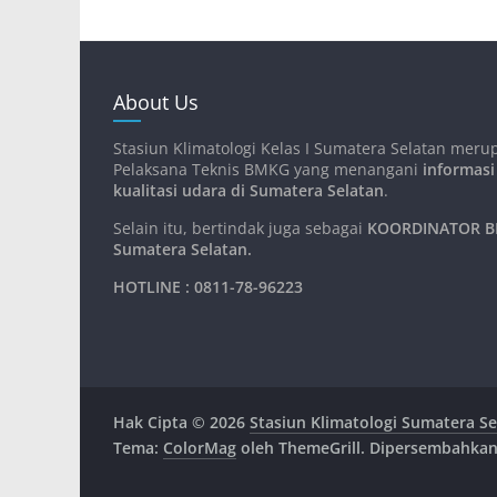
About Us
Stasiun Klimatologi Kelas I Sumatera Selatan meru
Pelaksana Teknis BMKG yang menangani
informasi
kualitasi udara di Sumatera Selatan
.
Selain itu, bertindak juga sebagai
KOORDINATOR BM
Sumatera Selatan
.
HOTLINE : 0811-78-96223
Hak Cipta © 2026
Stasiun Klimatologi Sumatera Se
Tema:
ColorMag
oleh ThemeGrill. Dipersembahka