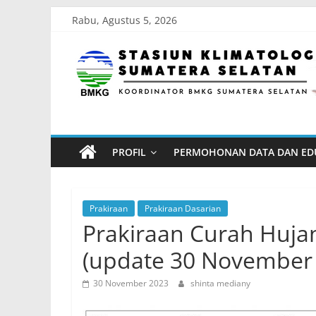
Skip
Rabu, Agustus 5, 2026
to
Stasiun
content
Klimatologi
Sumatera
PROFIL
PERMOHONAN DATA DAN ED
Selatan
Koordinator
Prakiraan
Prakiraan Dasarian
BMKG
Prakiraan Curah Huja
Sumatera
(update 30 November
Selatan
30 November 2023
shinta mediany