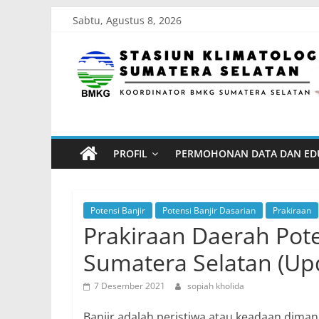
Skip
Sabtu, Agustus 8, 2026
to
Stasiun
content
Klimatologi
Sumatera
PROFIL
PERMOHONAN DATA DAN ED
Selatan
Koordinator
Potensi Banjir
Potensi Banjir Dasarian
Prakiraan
BMKG
Prakiraan Daerah Pote
Sumatera
Sumatera Selatan (Up
Selatan
7 Desember 2021
sopiah kholida
Banjir adalah peristiwa atau keadaan dim