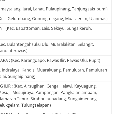
umaytalang, Jarai, Lahat, Pulaupinang, Tanjungsaktipumi)
Kec. Gelumbang, Gunungmegang, Muaraenim, Ujanmas)
: (Kec. Babattoman, Lais, Sekayu, Sungaikeruh,
ec. Bulantengahsuku Ulu, Muaralakitan, Selangit,
tanuluterawas)
A : (Kec. Karangdapo, Rawas Ilir, Rawas Ulu, Rupit)
c. Indralaya, Kandis, Muarakuang, Pemulutan, Pemulutan
alai, Sungaipinang)
LIR : (Kec. Airsugihan, Cengal, Jejawi, Kayuagung,
Mesuji, Mesujiraya, Pampangan, Pangkalanlampam,
amaran Timur, Sirahpulaupadang, Sungaimenang,
elukgelam, Tulungselapan)