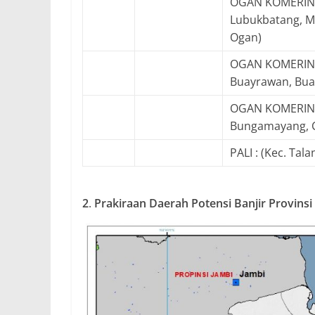
OGAN KOMERING U
Lubukbatang, M
Ogan)
OGAN KOMERING
Buayrawan, Bua
OGAN KOMERING 
Bungamayang, 
PALI : (Kec. Ta
2
.
Prakiraan Daerah Potensi Banjir Provins