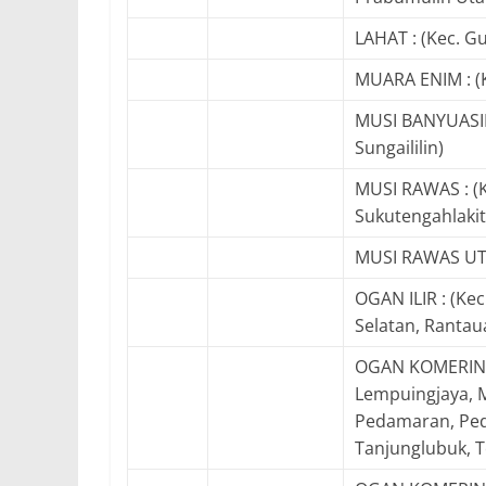
LAHAT : (Kec. G
MUARA ENIM : (
MUSI BANYUASIN 
Sungaililin)
MUSI RAWAS : (K
Sukutengahlaki
MUSI RAWAS UTAR
OGAN ILIR : (Ke
Selatan, Rantau
OGAN KOMERING I
Lempuingjaya, 
Pedamaran, Ped
Tanjunglubuk, T