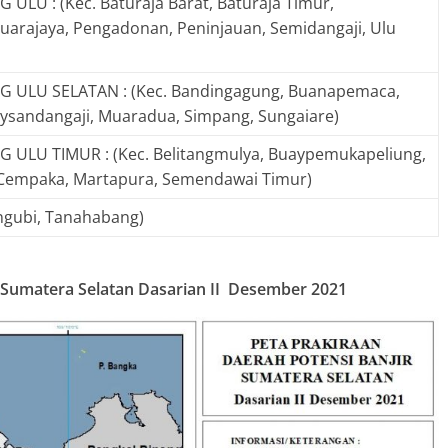
LU : (Kec. Baturaja Barat, Baturaja Timur,
uarajaya, Pengadonan, Peninjauan, Semidangaji, Ulu
 ULU SELATAN : (Kec. Bandingagung, Buanapemaca,
ysandangaji, Muaradua, Simpang, Sungaiare)
ULU TIMUR : (Kec. Belitangmulya, Buaypemukapeliung,
Cempaka, Martapura, Semendawai Timur)
langubi, Tanahabang)
i Sumatera Selatan Dasarian II Desember 2021