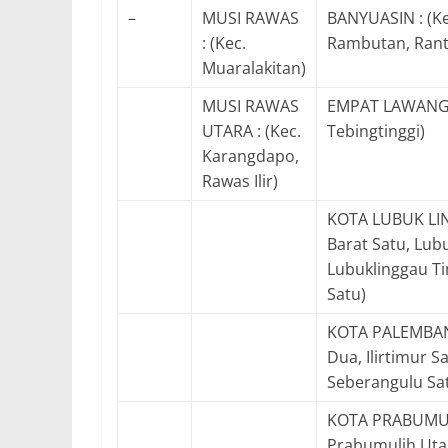
–
MUSI RAWAS
BANYUASIN : (Ke
: (Kec.
Rambutan, Rant
Muaralakitan)
MUSI RAWAS
EMPAT LAWANG :
UTARA : (Kec.
Tebingtinggi)
Karangdapo,
Rawas Ilir)
KOTA LUBUK LIN
Barat Satu, Lub
Lubuklinggau Ti
Satu)
KOTA PALEMBANG :
Dua, Ilirtimur S
Seberangulu Sa
KOTA PRABUMULI
Prabumulih Uta