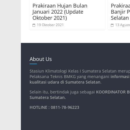
Prakiraan Hujan Bulan
Prakira
Januari 2022 (Update
Banjir 
Oktober 2021)
Selatan
19 Oktober 2021
13 Agust
About Us
Stasiun Klimatologi Kelas I Sumatera Selatan meru
Pelaksana Teknis BMKG yang menangani
informasi
kualitasi udara di Sumatera Selatan
.
Selain itu, bertindak juga sebagai
KOORDINATOR BM
Sumatera Selatan
.
HOTLINE : 0811-78-96223