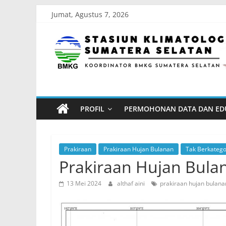
Skip
Jumat, Agustus 7, 2026
to
Stasiun
content
Klimatologi
Sumatera
PROFIL
PERMOHONAN DATA DAN ED
Selatan
Koordinator
Prakiraan
Prakiraan Hujan Bulanan
Tak Berkatego
BMKG
Prakiraan Hujan Bulan
Sumatera
13 Mei 2024
althaf aini
prakiraan hujan bulana
Selatan