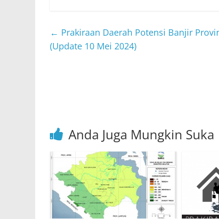
h
w
a
n
m
at
itt
c
e
ai
s
er
e
l
←
Prakiraan Daerah Potensi Banjir Provi
A
b
(Update 10 Mei 2024)
p
o
p
o
k
Anda Juga Mungkin Suka