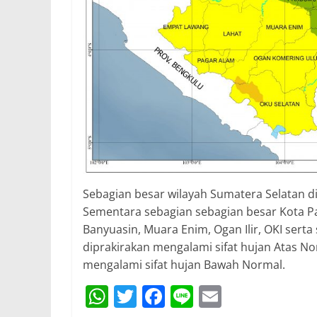
Sebagian besar wilayah Sumatera Selatan di
Sementara sebagian sebagian besar Kota Pa
Banyuasin, Muara Enim, Ogan Ilir, OKI sert
diprakirakan mengalami sifat hujan Atas No
mengalami sifat hujan Bawah Normal.
W
T
F
Li
E