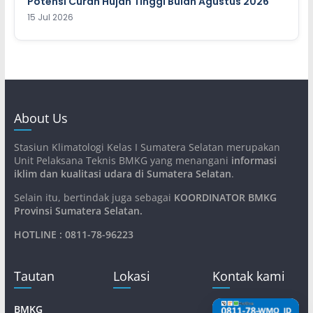
Potensi Curah Hujan Tinggi Bulan Agustus 2026
15 Jul 2026
About Us
Stasiun Klimatologi Kelas I Sumatera Selatan merupakan
Unit Pelaksana Teknis BMKG yang menangani
informasi
iklim dan kualitasi udara di Sumatera Selatan
.
Selain itu, bertindak juga sebagai
KOORDINATOR BMKG
Provinsi Sumatera Selatan
.
HOTLINE : 0811-78-96223
Tautan
Lokasi
Kontak kami
BMKG