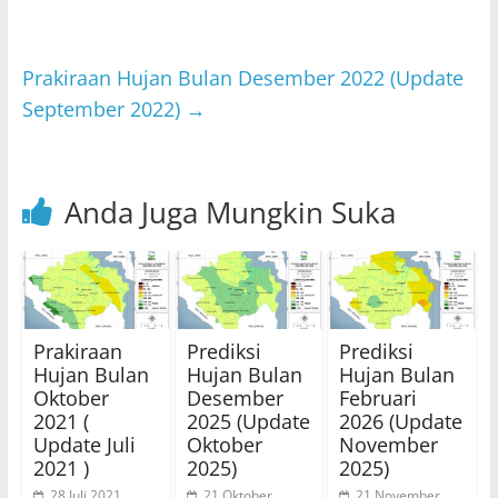
p
o
p
o
Prakiraan Hujan Bulan Desember 2022 (Update
k
September 2022)
→
Anda Juga Mungkin Suka
Prakiraan
Prediksi
Prediksi
Hujan Bulan
Hujan Bulan
Hujan Bulan
Oktober
Desember
Februari
2021 (
2025 (Update
2026 (Update
Update Juli
Oktober
November
2021 )
2025)
2025)
28 Juli 2021
21 Oktober
21 November