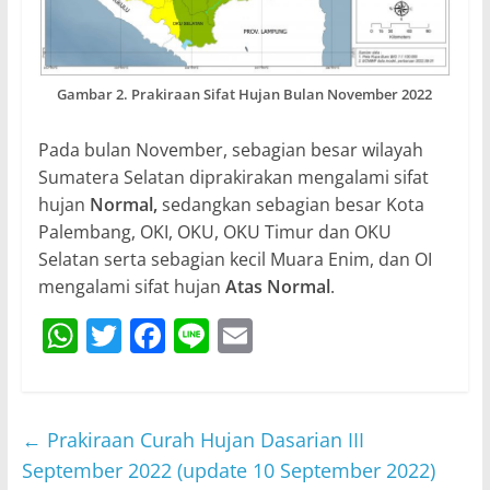
Gambar 2. Prakiraan Sifat Hujan Bulan November 2022
Pada bulan November, sebagian besar wilayah
Sumatera Selatan diprakirakan mengalami sifat
hujan
Normal,
sedangkan sebagian besar Kota
Palembang, OKI, OKU, OKU Timur dan OKU
Selatan serta sebagian kecil Muara Enim, dan OI
mengalami sifat hujan
Atas Normal
.
W
T
F
Li
E
h
w
a
n
m
at
itt
c
e
ai
s
er
e
l
←
Prakiraan Curah Hujan Dasarian III
A
b
September 2022 (update 10 September 2022)