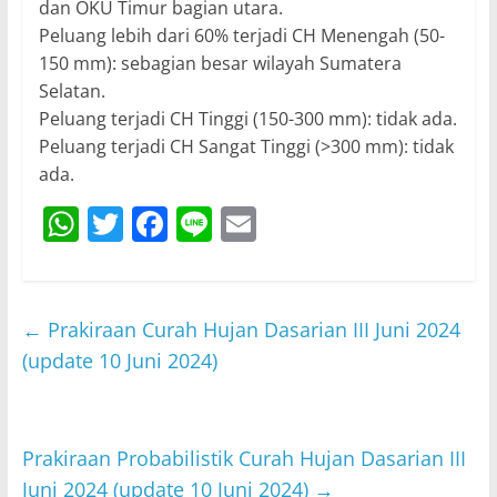
dan OKU Timur bagian utara.
Peluang lebih dari 60% terjadi CH Menengah (50-
150 mm): sebagian besar wilayah Sumatera
Selatan.
Peluang terjadi CH Tinggi (150-300 mm): tidak ada.
Peluang terjadi CH Sangat Tinggi (>300 mm): tidak
ada.
W
T
F
Li
E
h
w
a
n
m
at
itt
c
e
ai
s
er
e
l
←
Prakiraan Curah Hujan Dasarian III Juni 2024
A
b
(update 10 Juni 2024)
p
o
p
o
Prakiraan Probabilistik Curah Hujan Dasarian III
k
Juni 2024 (update 10 Juni 2024)
→