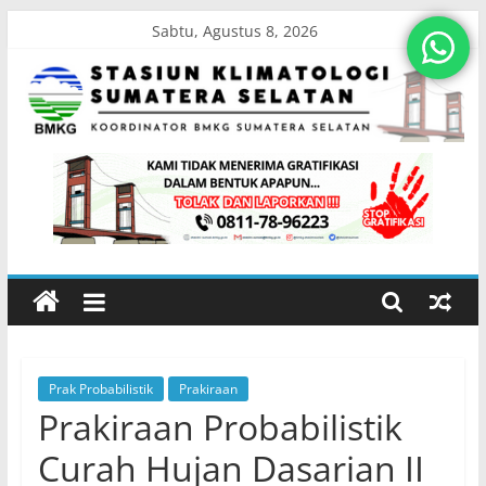
Skip
Sabtu, Agustus 8, 2026
to
content
Stasiun
Klimatologi
Sumatera
Selatan
Prak Probabilistik
Prakiraan
Koordinator
Prakiraan Probabilistik
BMKG
Sumatera
Curah Hujan Dasarian II
Selatan